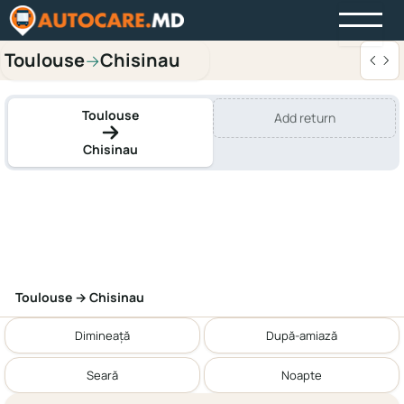
Toulouse
Chisinau
→
Toulouse
Add return
Chisinau
Toulouse → Chisinau
Dimineață
După-amiază
Seară
Noapte