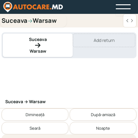
Suceava
Warsaw
→
Suceava
Add return
Warsaw
Suceava → Warsaw
Dimineață
După-amiază
Seară
Noapte