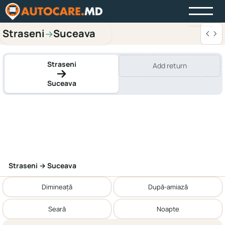
Straseni
Suceava
→
Straseni
Add return
Suceava
Straseni → Suceava
Dimineață
După-amiază
Seară
Noapte