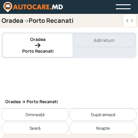
Oradea
Porto Recanati
→
Oradea
Add return
Porto Recanati
Oradea → Porto Recanati
Dimineață
După-amiază
Seară
Noapte