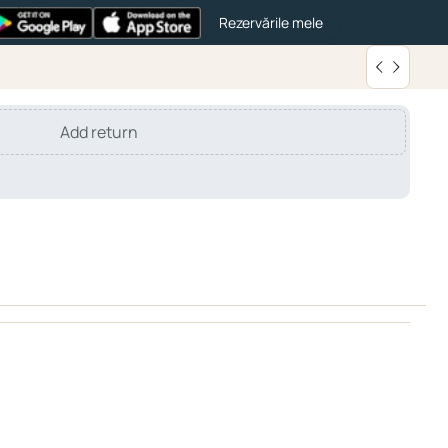
Rezervările mele
Add return