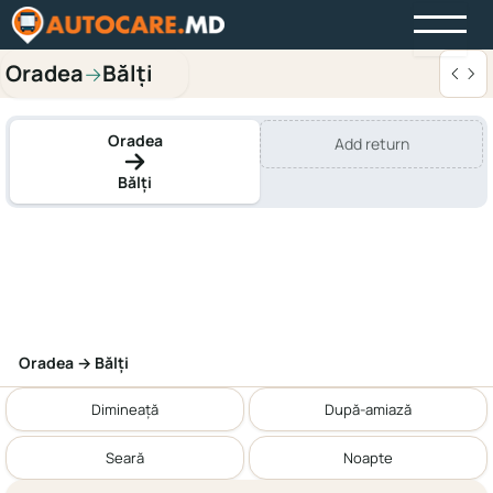
Oradea
Bălți
→
Oradea
Add return
Bălți
Oradea → Bălți
Dimineață
După-amiază
Seară
Noapte