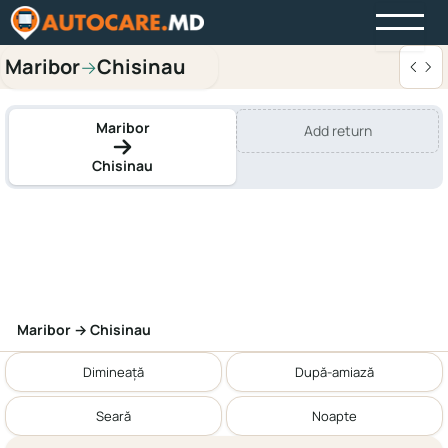
Maribor
Chisinau
→
Maribor
Add return
Chisinau
Maribor → Chisinau
Dimineață
După-amiază
Seară
Noapte