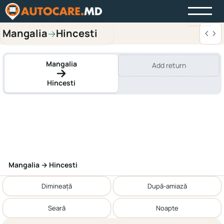
Mangalia
Hincesti
→
Mangalia
Add return
Hincesti
Mangalia → Hincesti
Dimineață
După-amiază
Seară
Noapte