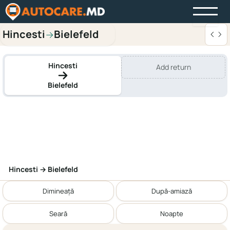
Hincesti
Bielefeld
→
Hincesti
Add return
Bielefeld
Hincesti → Bielefeld
Dimineață
După-amiază
Seară
Noapte