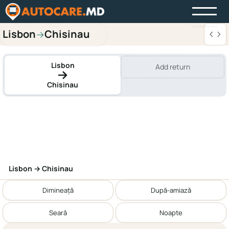
Lisbon
Chisinau
→
Lisbon
Add return
Chisinau
Lisbon → Chisinau
Dimineață
După-amiază
Seară
Noapte