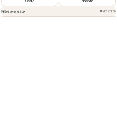
Seară
Noapte
Filtre avansate
0 rezultate