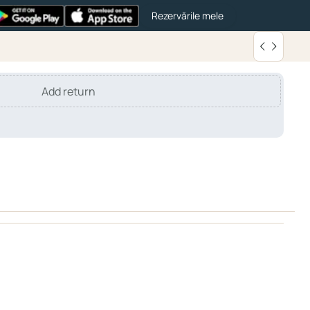
Rezervările mele
Add return