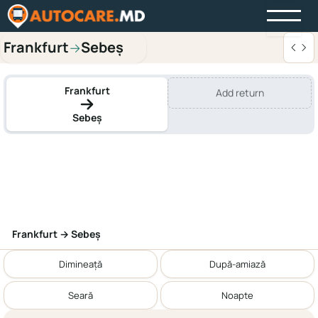
Frankfurt
Sebeș
→
Frankfurt
Add return
Sebeș
Frankfurt → Sebeș
Dimineață
După-amiază
Seară
Noapte