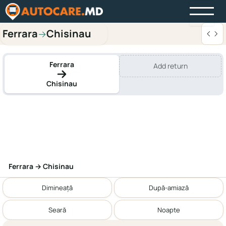
Ferrara
Chisinau
→
Ferrara
Add return
Chisinau
Ferrara → Chisinau
Dimineață
După-amiază
Seară
Noapte