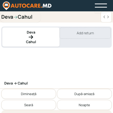
Deva
Cahul
→
Deva
Add return
Cahul
Deva → Cahul
Dimineață
După-amiază
Seară
Noapte