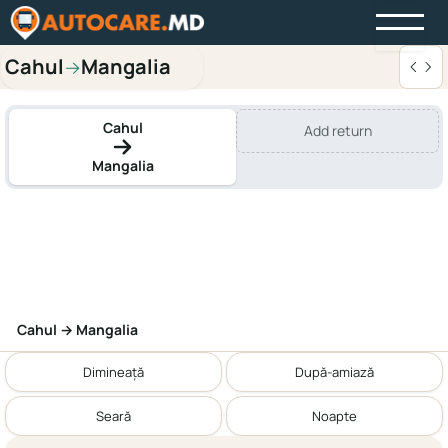
Cahul
Mangalia
→
Cahul
Add return
Mangalia
Cahul → Mangalia
Dimineață
După-amiază
Seară
Noapte