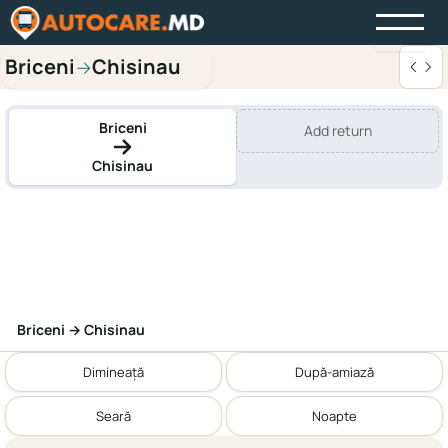
Briceni
Chisinau
→
Briceni
Add return
Chisinau
Briceni → Chisinau
Dimineață
După-amiază
Seară
Noapte