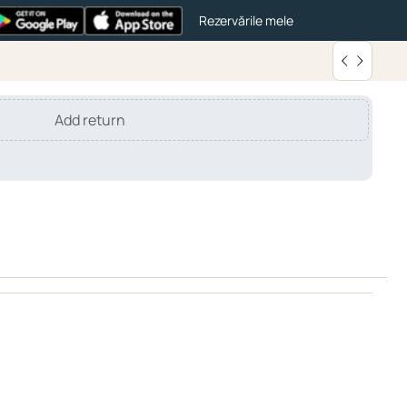
Rezervările mele
Add return