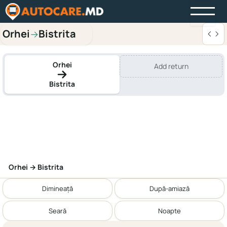
Orhei
Bistrita
→
Orhei
Add return
Bistrita
Orhei → Bistrita
Dimineață
După-amiază
Seară
Noapte