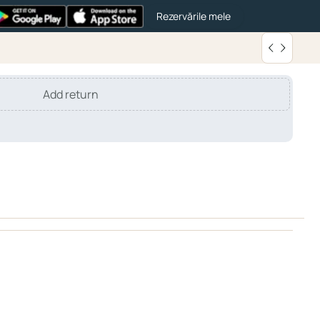
Rezervările mele
Add return