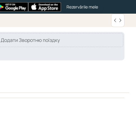
Rezervările mele
Додати Зворотню поїздку