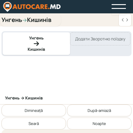
Унгень
Кишинів
→
Унгень
Додати Зворотню поїздку
Кишинів
Унгень → Кишинів
Dimineață
După-amiază
Seară
Noapte