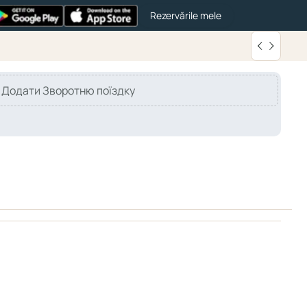
Rezervările mele
Додати Зворотню поїздку