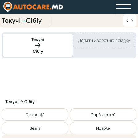
Текучі
Сібіу
→
Текучі
Додати Зворотню поїздку
Сібіу
Текучі → Сібіу
Dimineață
După-amiază
Seară
Noapte