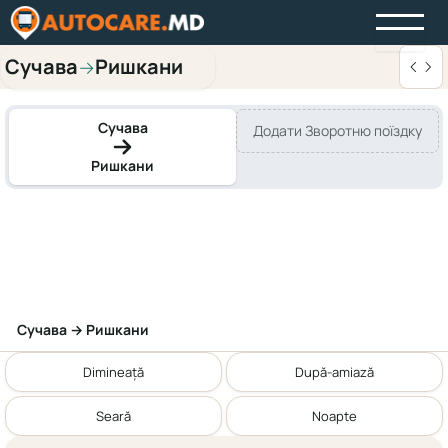
Сучава
Ришкани
→
Сучава
Додати Зворотню поїздку
Ришкани
Сучава → Ришкани
Dimineață
După-amiază
Seară
Noapte