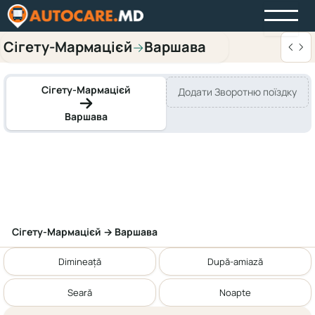
Сігету-Мармацієй
Варшава
→
Сігету-Мармацієй
Додати Зворотню поїздку
Варшава
Сігету-Мармацієй → Варшава
Dimineață
După-amiază
Seară
Noapte