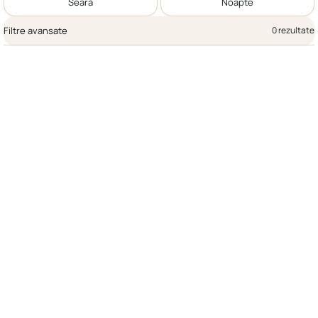
Seară
Noapte
Filtre avansate
0 rezultate