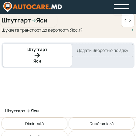
Штутгарт
Яси
→
Шукаєте транспорт до аеропорту Ясси?
Штутгарт
Додати Зворотню поїздку
Яси
Штутгарт → Яси
Dimineață
După-amiază