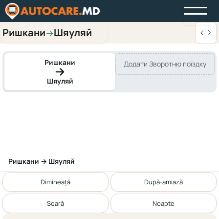
Ришкани
Шяуляй
→
Ришкани
Додати Зворотню поїздку
Шяуляй
Ришкани → Шяуляй
Dimineață
După-amiază
Seară
Noapte