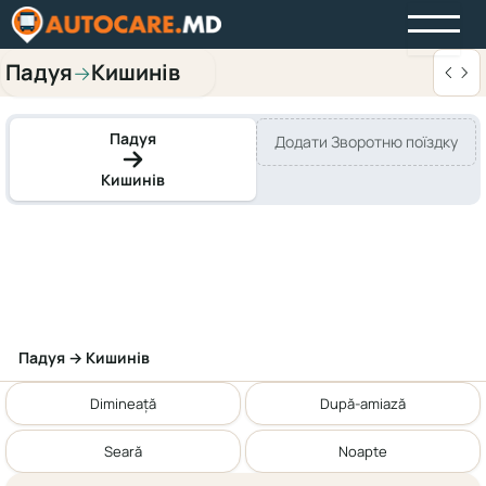
Падуя
Кишинів
→
Падуя
Додати Зворотню поїздку
Кишинів
Падуя → Кишинів
Dimineață
După-amiază
Seară
Noapte