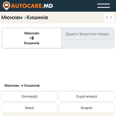
Мюнхен
Кишинів
→
Мюнхен
Додати Зворотню поїздку
Кишинів
Мюнхен → Кишинів
Dimineață
După-amiază
Seară
Noapte