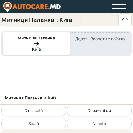
Митниця Паланка
Київ
→
Митниця Паланка
Додати Зворотню поїздку
Київ
Митниця Паланка → Київ
Dimineață
După-amiază
Seară
Noapte