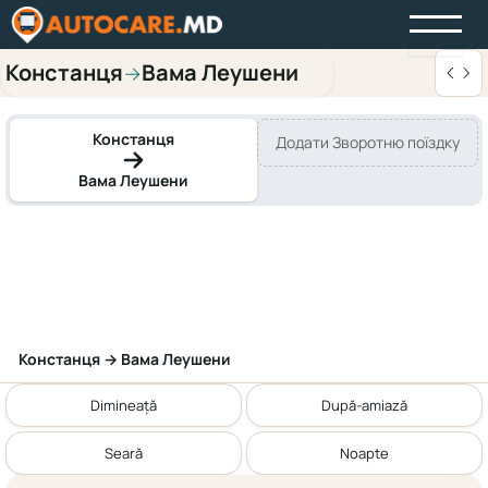
Констанця
Вама Леушени
→
Констанця
Додати Зворотню поїздку
Вама Леушени
Констанця → Вама Леушени
Dimineață
După-amiază
Seară
Noapte