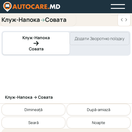
Клуж-Напока
Совата
→
Клуж-Напока
Додати Зворотню поїздку
Совата
Клуж-Напока → Совата
Dimineață
După-amiază
Seară
Noapte