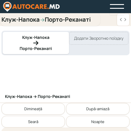
Клуж-Напока
Порто-Реканаті
→
Клуж-Напока
Додати Зворотню поїздку
Порто-Реканаті
Клуж-Напока → Порто-Реканаті
Dimineață
După-amiază
Seară
Noapte