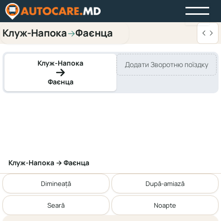
Клуж-Напока
Фаєнца
→
Клуж-Напока
Додати Зворотню поїздку
Фаєнца
Клуж-Напока → Фаєнца
Dimineață
După-amiază
Seară
Noapte