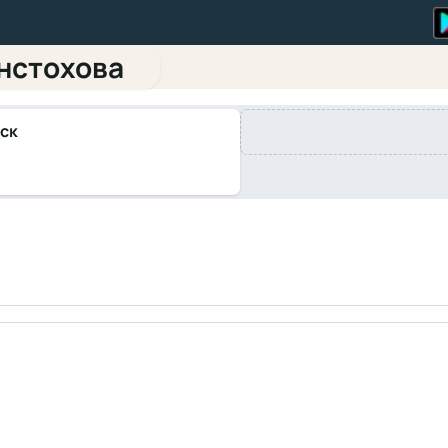
нстохова
ск