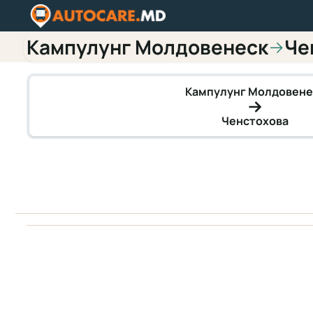
Кампулунг Молдовенеск
Че
→
Кампулунг Молдовене
Ченстохова