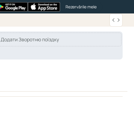
Rezervările mele
Додати Зворотню поїздку