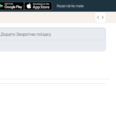
Rezervările mele
Додати Зворотню поїздку