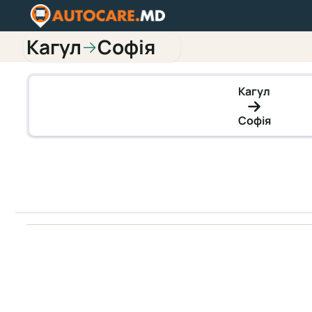
Кагул
Софія
→
Кагул
Софія