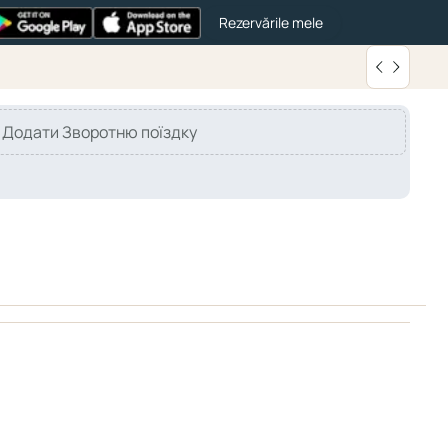
Rezervările mele
Додати Зворотню поїздку