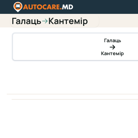
Галаць
Кантемір
→
Галаць
Кантемір