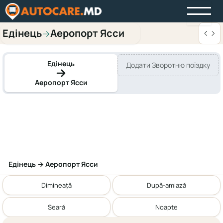
Едінець
Аеропорт Ясси
→
Едінець
Додати Зворотню поїздку
Аеропорт Ясси
Едінець → Аеропорт Ясси
Dimineață
După-amiază
Seară
Noapte