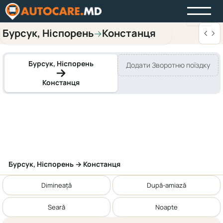
Бурсук, Ніспорень
Констанця
→
Бурсук, Ніспорень
Додати Зворотню поїздку
Констанця
Бурсук, Ніспорень → Констанця
Dimineață
După-amiază
Seară
Noapte