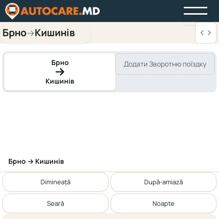
Брно
Кишинів
→
Брно
Додати Зворотню поїздку
Кишинів
Брно → Кишинів
Dimineață
După-amiază
Seară
Noapte