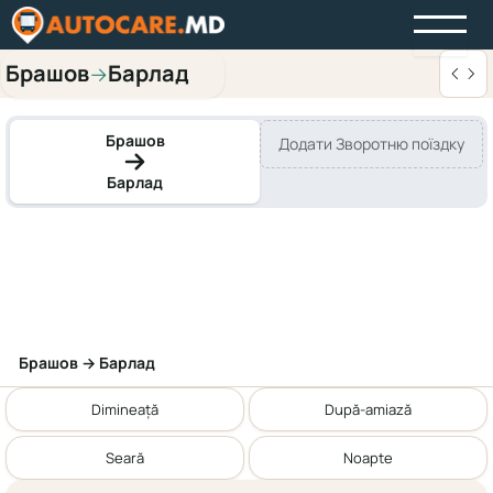
Брашов
Барлад
→
Брашов
Додати Зворотню поїздку
Барлад
Брашов → Барлад
Dimineață
După-amiază
Seară
Noapte