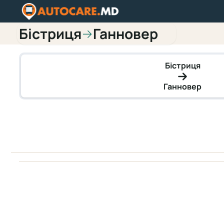
Бістриця
Ганновер
→
Бістриця
Ганновер