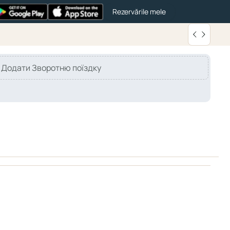
Rezervările mele
Додати Зворотню поїздку