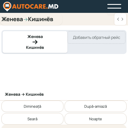
Женева
Кишинёв
→
Женева
Добавить обратный рейс
Кишинёв
Женева → Кишинёв
Dimineață
După-amiază
Seară
Noapte