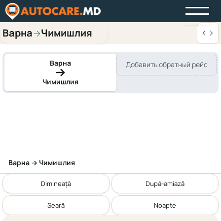
Варна
Чимишлия
→
Варна
Добавить обратный рейс
Чимишлия
Варна → Чимишлия
Dimineață
După-amiază
Seară
Noapte