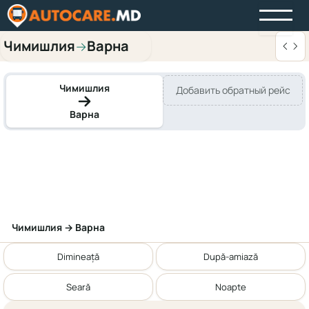
Чимишлия
Варна
→
Чимишлия
Добавить обратный рейс
Варна
Чимишлия → Варна
Dimineață
După-amiază
Seară
Noapte