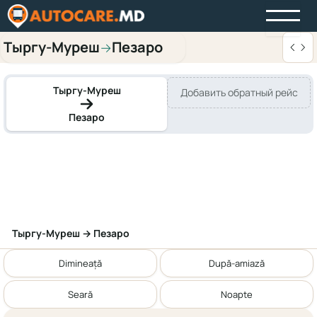
Тыргу-Муреш
Пезаро
→
Тыргу-Муреш
Добавить обратный рейс
Пезаро
Тыргу-Муреш → Пезаро
Dimineață
După-amiază
Seară
Noapte