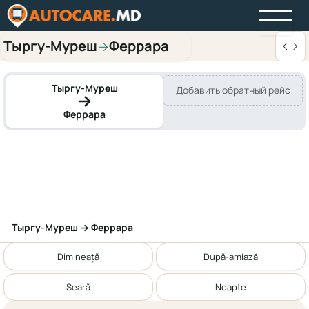
Тыргу-Муреш
Феррара
→
Тыргу-Муреш
Добавить обратный рейс
Феррара
Тыргу-Муреш → Феррара
Dimineață
După-amiază
Seară
Noapte