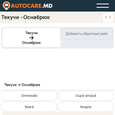
Текучи
Оснабрюк
→
Текучи
Добавить обратный рейс
Оснабрюк
Текучи → Оснабрюк
Dimineață
După-amiază
Seară
Noapte