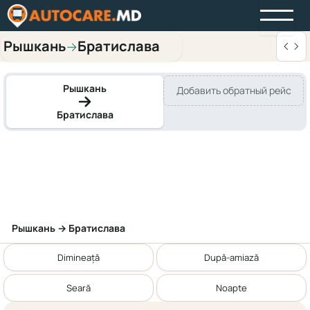
Рышкань
Братислава
→
Рышкань
Добавить обратный рейс
Братислава
Рышкань → Братислава
Dimineață
După-amiază
Seară
Noapte